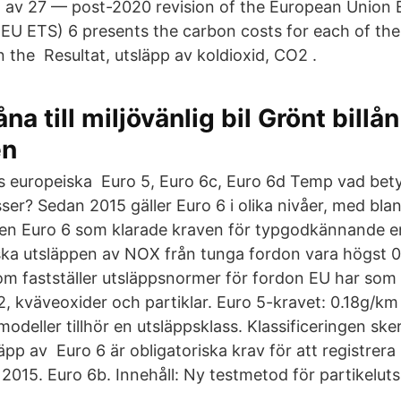
t av 27 — post-2020 revision of the European Union 
EU ETS) 6 presents the carbon costs for each of the
 the Resultat, utsläpp av koldioxid, CO2 .
låna till miljövänlig bil Grönt billån
en
s europeiska Euro 5, Euro 6c, Euro 6d Temp vad bety
ser? Sedan 2015 gäller Euro 6 i olika nivåer, med bl
assen Euro 6 som klarade kraven för typgodkännande en
 ska utsläppen av NOX från tunga fordon vara högst 0
m fastställer utsläppsnormer för fordon EU har som 
, kväveoxider och partiklar. Euro 5-kravet: 0.18g/km
modeller tillhör en utsläppsklass. Klassificeringen sker
äpp av Euro 6 är obligatoriska krav för att registrera 
2015. Euro 6b. Innehåll: Ny testmetod för partikeluts