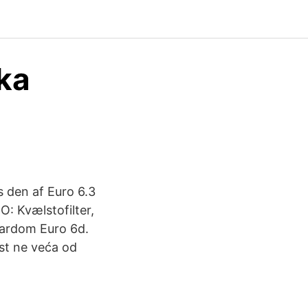
ska
 den af Euro 6.3
O: Kvælstofilter,
ndardom Euro 6d.
st ne veća od