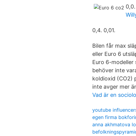
0,0.
Wil
0,4. 0,01.
Bilen får max sl
eller Euro 6 uts
Euro 6-modeller 
behöver inte var
koldioxid (CO2) 
inte avger mer ä
Vad är en sociol
youtube influencer
egen firma bokfori
anna akhmatova lo
befolkningspyrami