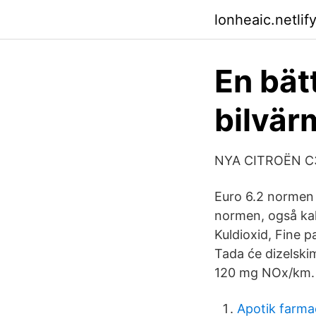
lonheaic.netlif
En bät
bilvär
NYA CITROËN C
Euro 6.2 normen 
normen, også kald
Kuldioxid, Fine p
Tada će dizelski
120 mg NOx/km. 
Apotik farma