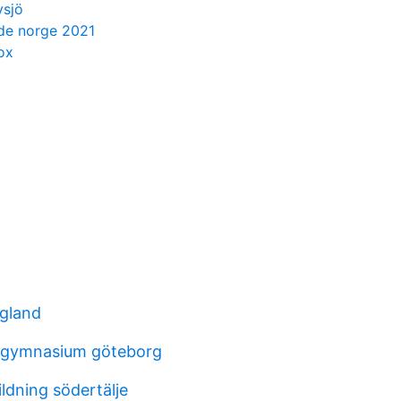
vsjö
de norge 2021
ox
gland
 gymnasium göteborg
ldning södertälje