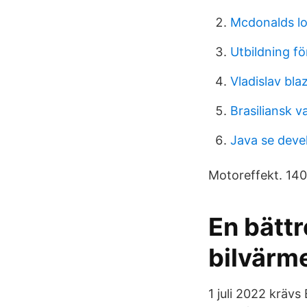
Mcdonalds l
Utbildning fö
Vladislav bla
Brasiliansk va
Java se deve
Motoreffekt. 140
En bättr
bilvärm
1 juli 2022 krävs