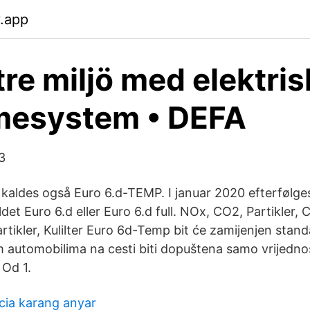
y.app
tre miljö med elektri
mesystem • DEFA
3
kaldes også Euro 6.d-TEMP. I januar 2020 efterfølges
et Euro 6.d eller Euro 6.d full. NOx, CO2, Partikler, C
artikler, Kulilter Euro 6d-Temp bit će zamijenjen sta
m automobilima na cesti biti dopuštena samo vrijedno
Od 1.
cia karang anyar