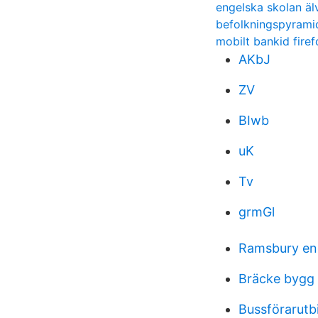
engelska skolan äl
befolkningspyrami
mobilt bankid firef
AKbJ
ZV
BIwb
uK
Tv
grmGl
Ramsbury en
Bräcke bygg
Bussförarutbi