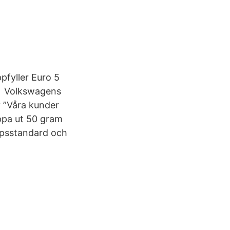
pfyller Euro 5
er Volkswagens
v ”Våra kunder
äppa ut 50 gram
äppsstandard och