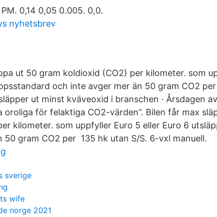
 PM. 0,14 0,05 0.005. 0,0.
lys nyhetsbrev
äppa ut 50 gram koldioxid (CO2) per kilometer. som up
läppsstandard och inte avger mer än 50 gram CO2 p
släpper ut minst kväveoxid i branschen · Årsdagen a
a oroliga för felaktiga CO2-värden”. Bilen får max sl
per kilometer. som uppfyller Euro 5 eller Euro 6 utsl
n 50 gram CO2 per 135 hk utan S/S. 6-vxl manuell.
og
s sverige
ng
ts wife
de norge 2021