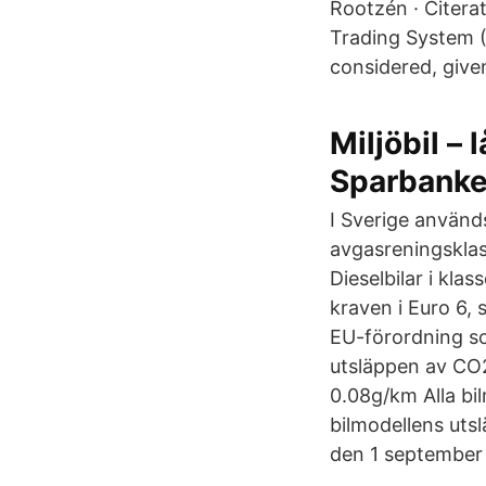
Rootzén · Citera
Trading System (
considered, given
Miljöbil – 
Sparbank
I Sverige använd
avgasreningsklas
Dieselbilar i kl
kraven i Euro 6,
EU-förordning so
utsläppen av CO2
0.08g/km Alla bil
bilmodellens utsl
den 1 september 