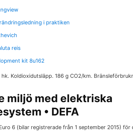
ongview
rändringsledning i praktiken
zhevich
luta reis
lopment kit 8u162
 hk. Koldioxidutsläpp. 186 g CO2/km. Bränsleförbruk
e miljö med elektriska
esystem • DEFA
 Euro 6 (bilar registrerade från 1 september 2015) för d